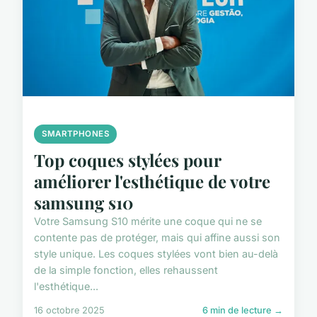
SMARTPHONES
Top coques stylées pour
améliorer l'esthétique de votre
samsung s10
Votre Samsung S10 mérite une coque qui ne se
contente pas de protéger, mais qui affine aussi son
style unique. Les coques stylées vont bien au-delà
de la simple fonction, elles rehaussent
l'esthétique...
16 octobre 2025
6 min de lecture →